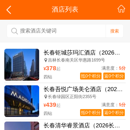
酒店列表
搜索
长春钜城莎玛汇酒店（2026长马专属）
吉林长春南关区华惠路1699号
378
满意度：
5分
¥
起
抵0个积分
返0个积分
四钻
长春吾悦广场美仑酒店（2026长马专属）
长春绿园区正阳街2355号
439
满意度：
5分
¥
起
抵0个积分
返0个积分
四钻
长春清华睿景酒店（2026长马专属）