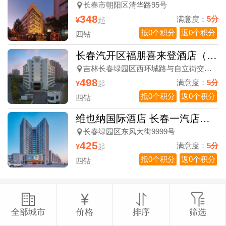
长春市朝阳区清华路95号
348
满意度：
5分
¥
起
抵0个积分
返0个积分
四钻
长春汽开区福朋喜来登酒店（2026长马专属）
吉林长春绿园区西环城路与自立街交汇处西南角综合楼
498
满意度：
5分
¥
起
抵0个积分
返0个积分
四钻
维也纳国际酒店 长春一汽店（2026长马专属）
长春绿园区东风大街9999号
425
满意度：
5分
¥
起
抵0个积分
返0个积分
四钻
全部城市
价格
排序
筛选