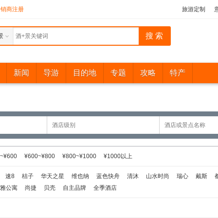
分销商注册
旅游定制
景
新闻
导游
目的地
专题
攻略
特产
~¥600
¥600~¥800
¥800~¥1000
¥1000以上
速8
桔子
华天之星
维也纳
蓝色快舟
清沐
山水时尚
瑞心
戴斯
雅公寓
尚捷
贝壳
自主品牌
全季酒店