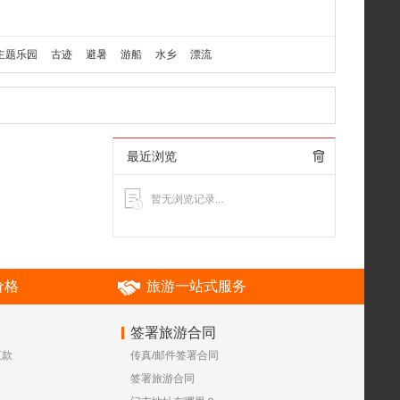
主题乐园
古迹
避暑
游船
水乡
漂流
最近浏览
暂无浏览记录...
价格
旅游一站式服务
签署旅游合同
汇款
传真/邮件签署合同
？
签署旅游合同