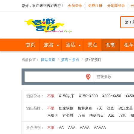
您好，欢迎来到吉游吉行！
会员登录
|
免费注册
分销商登录
|
酒 + 
首页
旅游
酒店
景点
套餐
租车
当前位置：
网站首页
/
酒店 + 景点
/
酒+景预订
酒店价格：
不限
¥150以下
¥150~¥300
¥300~¥450
¥450
酒店品牌：
不限
如家快捷
格林豪泰
7天
汉庭
锦江之星
马瑞卡
宜必思
万丽
快捷假日
A家
万凯
阁
景点级别：
不限
AA
AAA
AAAA
AAAAA