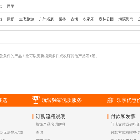
友
同学
出
摄影
生态旅游
户外拓展
园林
古镇
农家乐
森林公园
海滨海岛
您条件的产品！您可以更换搜索条件或改订其他产品酒+景。
任选
玩转独家优质服务
乐享优惠
订购流程说明
付款和发票
旅游产品名词解释
门店支付或银行
页无法显示”或
查询
付款方式有哪些