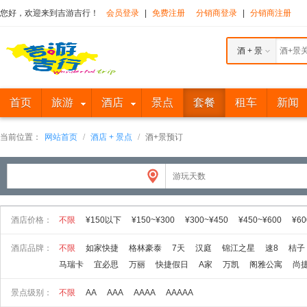
您好，欢迎来到吉游吉行！
会员登录
|
免费注册
分销商登录
|
分销商注册
酒 + 景
首页
旅游
酒店
景点
套餐
租车
新闻
当前位置：
网站首页
/
酒店 + 景点
/
酒+景预订
酒店价格：
不限
¥150以下
¥150~¥300
¥300~¥450
¥450~¥600
¥60
酒店品牌：
不限
如家快捷
格林豪泰
7天
汉庭
锦江之星
速8
桔子
马瑞卡
宜必思
万丽
快捷假日
A家
万凯
阁雅公寓
尚
景点级别：
不限
AA
AAA
AAAA
AAAAA