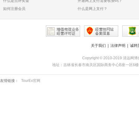
什么是点评奖金
空白页，可能是什么原因？
开通网上支付需要收费吗？
如何注册会员
什么是网上支付？
关于我们
|
法律声明
|
诚聘
Copyright © 2010-2019 清远网博
地址：吉林省长春市南关区国际商务中心B座一区6楼601 | 服务热
友情链接：
TourEx官网