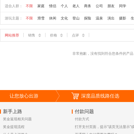
适合人群：
不限
家庭
情侣
个人
老人
商务
公司
朋友
同学
游玩主题：
不限
滑雪
休闲
文化
登山
探险
温泉
演出
摄影
网站推荐
销售
价格
点评
非常抱歉，没有找到符合您条件的产品
让您放心出游
深度品质线路任选
新手上路
付款问题
奖金返现相关问题
付款方式
奖金提现流程
打开支付页面，提示”该页无法显示”